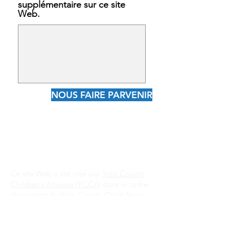
supplémentaire sur ce site
Web.
NOUS FAIRE PARVENIR
Ce site Web a été créé par
Yolo County
Children's Alliance (YCCA)
dans le cadre
d'un projet du
Yolo County Child Abuse
Prevention Council (CAPC)
.
Merci au
Center for the Prevention of