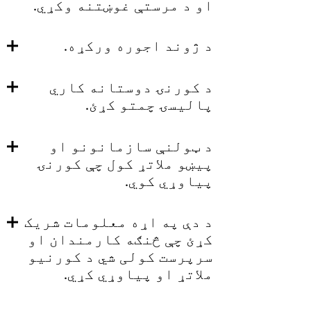
او د مرستې غوښتنه وکړي.
د ژوند اجوره ورکړه.
د کورنۍ دوستانه کاري
پالیسۍ چمتو کړئ.
د ټولنې سازمانونو او
پیښو ملاتړ کول چې کورنۍ
پیاوړي کوي.
د دې په اړه معلومات شریک
کړئ چې څنګه کارمندان او
سرپرست کولی شي د کورنیو
ملاتړ او پیاوړي کړي.