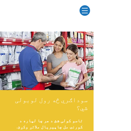
سوداګري څه رول لوبولی
شي؟
تاسو کولی شئ د هر چا لپاره د
کورنۍ مل چاپیریال ملاتړ وکړئ.