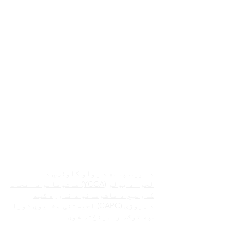
دا ویب
پا .ه د یولو کاونټي د
لخوا د یولو
ماشومانو د اتحاد (YCCA)
کاونټي د ماشومانو د ناوړه ګټه
د پروژې
اخیستنې مخنیوي شورا (CAPC)
په توګه رامینځته شوی.