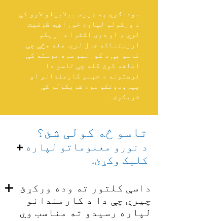
سوداګري په ډیری بیلابیلو لارو کې
د ورکولو لپاره خورا ښه ظرفیت
لري ، او دوی اکثرا د اړیکو
ارزښتناکه جال لري. هغه هڅې چې
تاسو یې د کورنیو سره مرسته کې
اضافه کوئ کله چې تاسو دا
فرصتونه د خپلو کارمندانو او
پیرودونکو سره شریکولو کې
شریکوئ.
تاسو څه کولی شئ؟
د نورو معلوماتو لپاره
+
کلیک وکړئ.
داسې کلتور ته وده ورکړئ
چیرې چې دا د کارمندانو
لپاره رسیدو ته مناسب وي